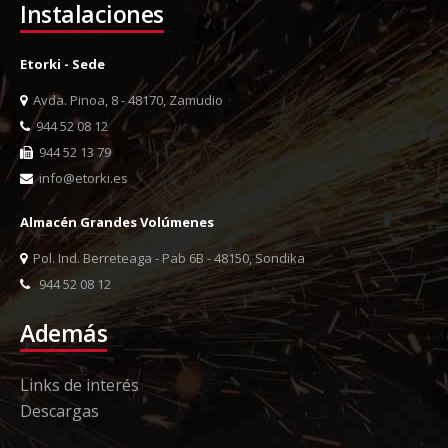
Instalaciones
Etorki - Sede
Avda. Pinoa, 8 - 48170, Zamudio
944 52 08 12
944 52 13 79
info@etorki.es
Almacén Grandes Volúmenes
Pol. Ind. Berreteaga - Pab 6B - 48150, Sondika
944 52 08 12
Además
Links de interés
Descargas