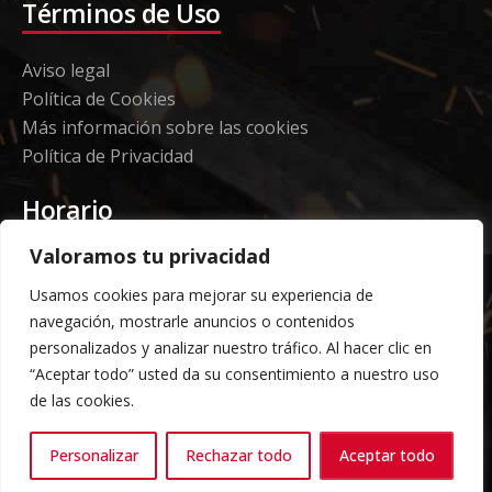
Términos de Uso
Aviso legal
Política de Cookies
Más información sobre las cookies
Política de Privacidad
Horario
Valoramos tu privacidad
Etorki - Sede
Usamos cookies para mejorar su experiencia de
Lunes a jueves 08:00 a 16:00
navegación, mostrarle anuncios o contenidos
Viernes: 08:00 a 14:00
personalizados y analizar nuestro tráfico. Al hacer clic en
“Aceptar todo” usted da su consentimiento a nuestro uso
Almacén Grandes Volúmenes
de las cookies.
Carga y descarga según horario acordado previo
Personalizar
Rechazar todo
Aceptar todo