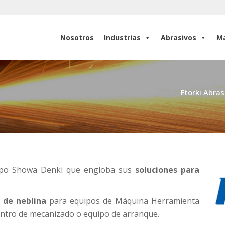
Nosotros
Industrias
Abrasivos
Ma
Nosotros
Industrias
Abrasivos
Ma
Etorki Abras
rupo Showa Denki que engloba sus
soluciones para
 de neblina
para equipos de Máquina Herramienta
entro de mecanizado o equipo de arranque.