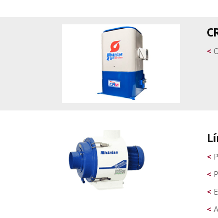
CR
<
O
L
<
P
<
P
<
E
<
A