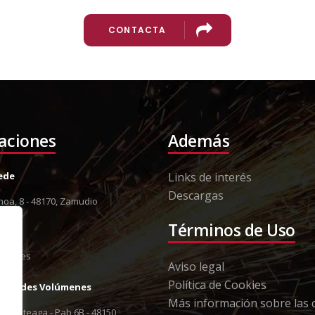
CONTACTA
laciones
Además
Sede
Links de interés
Descargas
oa, 8 - 48170, Zamudio
8 12
Términos de Uso
13 79
orki.es
Aviso legal
Política de Cookies
Grandes Volúmenes
Más información sobre las 
 Berreteaga - Pab 6B - 48150,