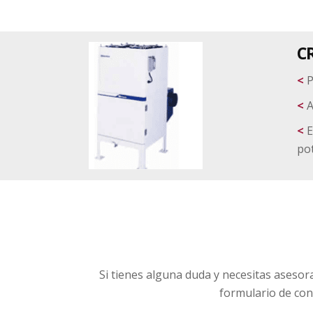
C
<
P
<
A
<
E
pot
Si tienes alguna duda y necesitas aseso
formulario de cont