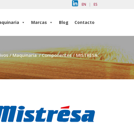
EN
|
ES
quinaria
Marcas
Blog
Contacto
quinaria
Marcas
Blog
Contacto
ivos
/
Maquinaria
/
Componentes
/
MISTRESA