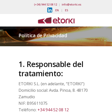
(+34) 944 52 08 12
|
info@etorki.es
EN
|
ES
Política de Privacidad
1. Responsable del
tratamiento:
ETORKI S.L. (en adelante, “ETORKI”)
Domicilio social: Avda. Pinoa, 8. 48170
Zamudio
NIF: B95611075
Teléfono:
+34 944 52 08 12