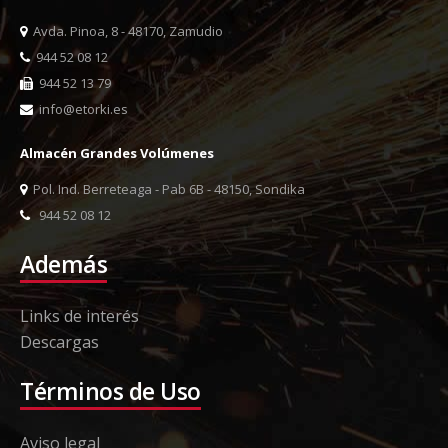
Avda. Pinoa, 8 - 48170, Zamudio
944 52 08 12
944 52 13 79
info@etorki.es
Almacén Grandes Volúmenes
Pol. Ind. Berreteaga - Pab 6B - 48150, Sondika
944 52 08 12
Además
Links de interés
Descargas
Términos de Uso
Aviso legal