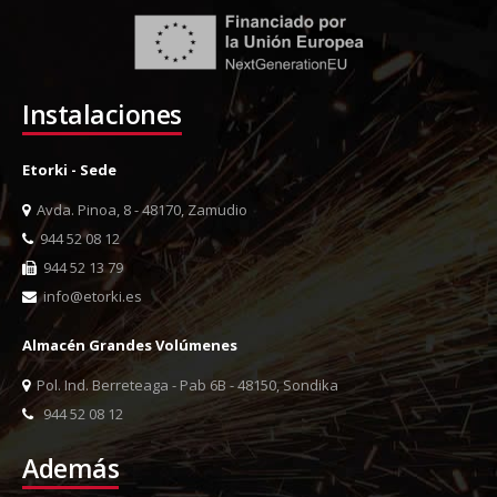
Instalaciones
Etorki - Sede
Avda. Pinoa, 8 - 48170, Zamudio
944 52 08 12
944 52 13 79
info@etorki.es
Almacén Grandes Volúmenes
Pol. Ind. Berreteaga - Pab 6B - 48150, Sondika
944 52 08 12
Además