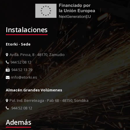
Instalaciones
Etorki - Sede
Avda. Pinoa, 8 - 48170, Zamudio
944 52 08 12
944 52 13 79
info@etorki.es
Almacén Grandes Volúmenes
Pol. Ind. Berreteaga - Pab 6B - 48150, Sondika
944 52 08 12
Además