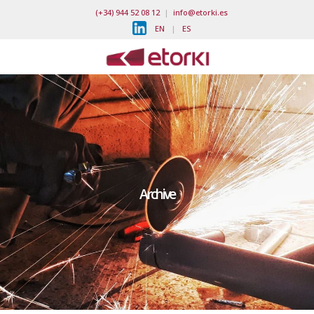
(+34) 944 52 08 12
|
info@etorki.es
EN
|
ES
Archive