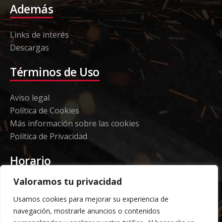
Además
Links de interés
Descargas
Términos de Uso
Aviso legal
Política de Cookies
Más información sobre las cookies
Política de Privacidad
Horario
Valoramos tu privacidad
Etorki - Sede
Usamos cookies para mejorar su experiencia de
Lunes a jueves 08:00 a 16:00
navegación, mostrarle anuncios o contenidos
Viernes: 08:00 a 14:00