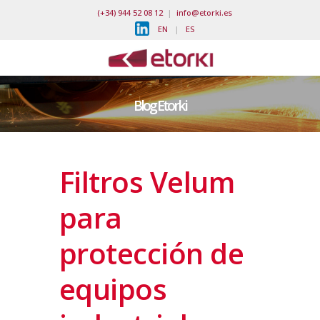
(+34) 944 52 08 12
|
info@etorki.es
EN
|
ES
Blog Etorki
Filtros Velum
para
protección de
equipos