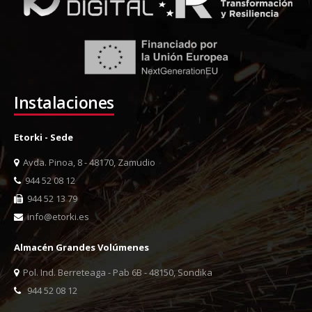
Instalaciones
Etorki - Sede
Avda. Pinoa, 8 - 48170, Zamudio
944 52 08 12
944 52 13 79
info@etorki.es
Almacén Grandes Volúmenes
Pol. Ind. Berreteaga - Pab 6B - 48150, Sondika
944 52 08 12