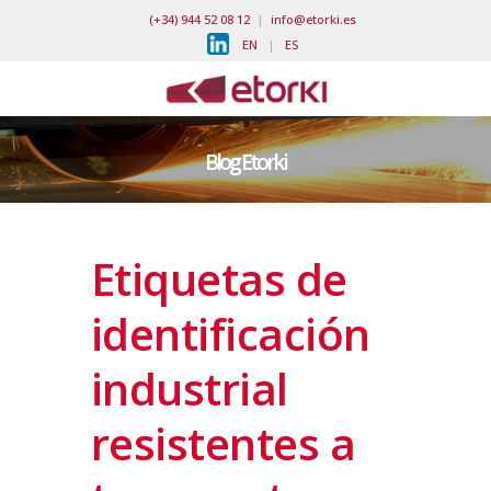
(+34) 944 52 08 12
|
info@etorki.es
EN
|
ES
Blog Etorki
Etiquetas de
identificación
industrial
resistentes a