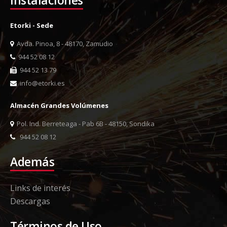
Instalaciones
Etorki - Sede
Avda. Pinoa, 8 - 48170, Zamudio
944 52 08 12
944 52 13 79
info@etorki.es
Almacén Grandes Volúmenes
Pol. Ind. Berreteaga - Pab 6B - 48150, Sondika
944 52 08 12
Además
Links de interés
Descargas
Términos de Uso