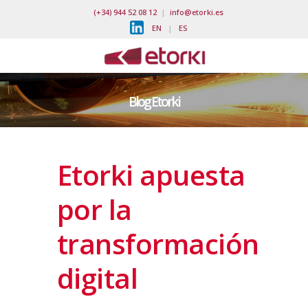
(+34) 944 52 08 12
|
info@etorki.es
EN
|
ES
Blog Etorki
Etorki apuesta
por la
transformación
digital