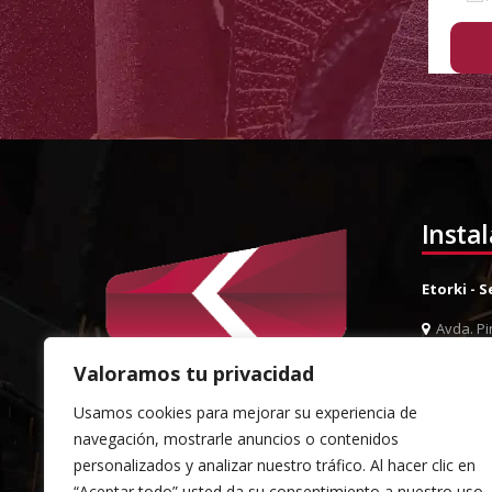
Insta
Etorki - 
Avda. Pin
944 52 0
Valoramos tu privacidad
944 52 
Usamos cookies para mejorar su experiencia de
info@et
navegación, mostrarle anuncios o contenidos
Almacén 
personalizados y analizar nuestro tráfico. Al hacer clic en
“Aceptar todo” usted da su consentimiento a nuestro uso