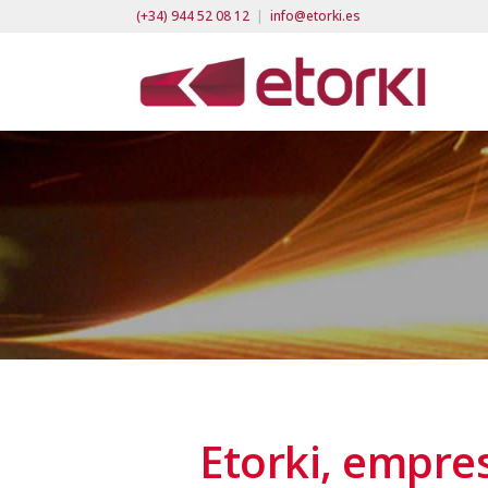
(+34) 944 52 08 12
|
info@etorki.es
Etorki, empre