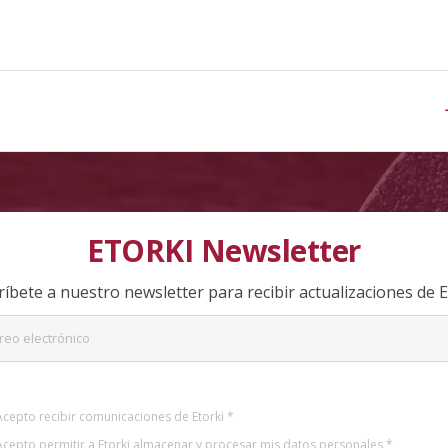
ETORKI Newsletter
ríbete a nuestro newsletter para recibir actualizaciones de E
Acepto recibir comunicaciones de Etorki *
Acepto permitir a Etorki almacenar y procesar mis datos personales *