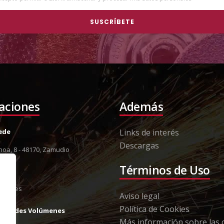
laciones
Además
Sede
Links de interés
Descargas
oa, 8 - 48170, Zamudio
8 12
Términos de Uso
13 79
orki.es
Aviso legal
Política de Cookies
Grandes Volúmenes
Más información sobre las 