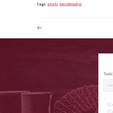
Tags:
etorki
,
MetalMadrid
Susc