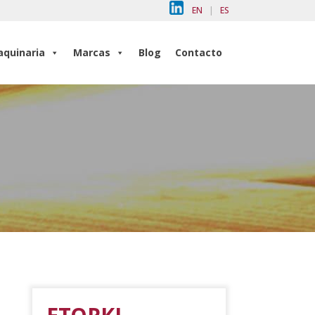
EN
|
ES
quinaria
Marcas
Blog
Contacto
quinaria
Marcas
Blog
Contacto