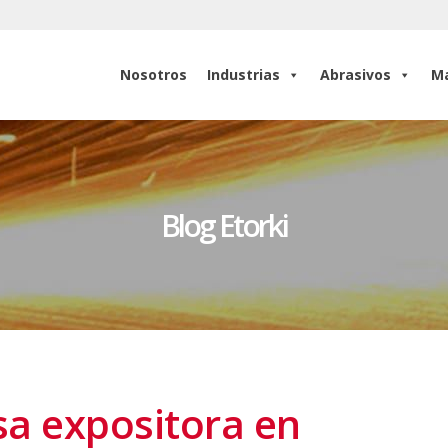
Nosotros
Industrias
Abrasivos
Ma
Nosotros
Industrias
Abrasivos
Ma
Blog Etorki
sa expositora en