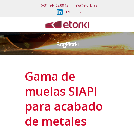
(+34) 944 52 08 12
|
info@etorki.es
EN
|
ES
Blog Etorki
Gama de
muelas SIAPI
para acabado
de metales