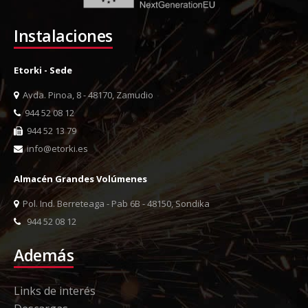
Instalaciones
Etorki - Sede
Avda. Pinoa, 8 - 48170, Zamudio
944 52 08 12
944 52 13 79
info@etorki.es
Almacén Grandes Volúmenes
Pol. Ind. Berreteaga - Pab 6B - 48150, Sondika
944 52 08 12
Además
Links de interés