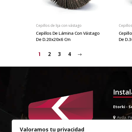
Cepillos de lija con vástago
Cepillos
Cepillos De Lámina Con Vástago
Cepill
De D.20x20x6 Cm
De D.
1
2
3
4
Insta
Etorki - 
Avda. Pin
944 52 0
Valoramos tu privacidad