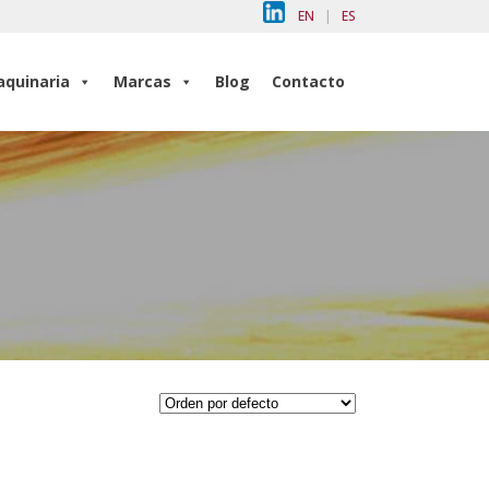
EN
|
ES
quinaria
Marcas
Blog
Contacto
quinaria
Marcas
Blog
Contacto