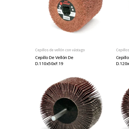
Cepillos de vellón con vástago
Cepillo
Cepillo De Vellón De
Cepill
D.110x50xF.19
D.120x