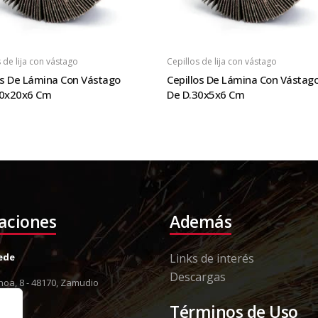
 de lija con vástago
Cepillos de lija con vástago
os De Lámina Con Vástago
Cepillos De Lámina Con Vástag
30x20x6 Cm
De D.30x5x6 Cm
laciones
Además
Sede
Links de interés
Descargas
oa, 8 - 48170, Zamudio
8 12
Términos de Uso