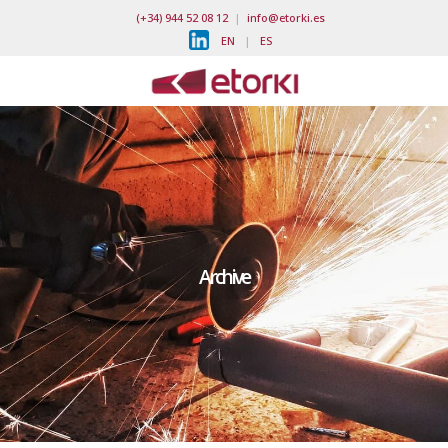
(+34) 944 52 08 12
|
info@etorki.es
EN
|
ES
Archive