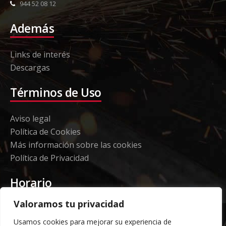
944 52 08 12
Además
Links de interés
Descargas
Términos de Uso
Aviso legal
Política de Cookies
Más información sobre las cookies
Política de Privacidad
Horario
Valoramos tu privacidad
Etorki - Sede
Usamos cookies para mejorar su experiencia de