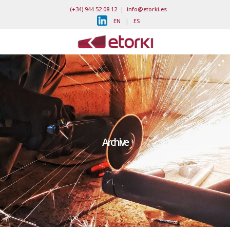
(+34) 944 52 08 12
|
info@etorki.es
EN
|
ES
Archive