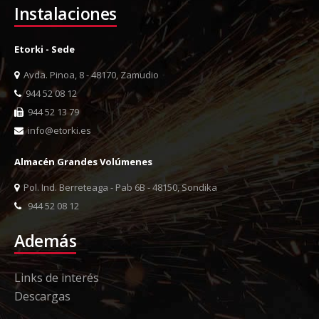
Instalaciones
Etorki - Sede
Avda. Pinoa, 8 - 48170, Zamudio
944 52 08 12
944 52 13 79
info@etorki.es
Almacén Grandes Volúmenes
Pol. Ind. Berreteaga - Pab 6B - 48150, Sondika
944 52 08 12
Además
Links de interés
Descargas