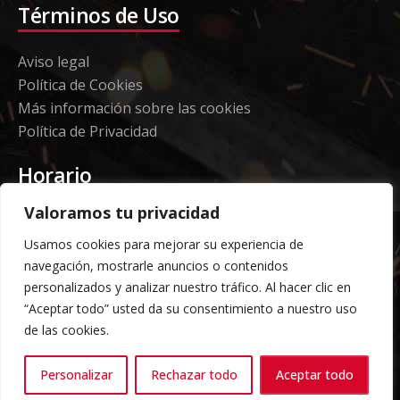
Términos de Uso
Aviso legal
Política de Cookies
Más información sobre las cookies
Política de Privacidad
Horario
Valoramos tu privacidad
Etorki - Sede
Usamos cookies para mejorar su experiencia de
Lunes a jueves 08:00 a 16:00
navegación, mostrarle anuncios o contenidos
Viernes: 08:00 a 14:00
personalizados y analizar nuestro tráfico. Al hacer clic en
“Aceptar todo” usted da su consentimiento a nuestro uso
Almacén Grandes Volúmenes
de las cookies.
Carga y descarga según horario acordado previo
Personalizar
Rechazar todo
Aceptar todo