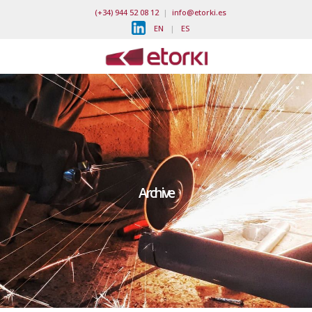
(+34) 944 52 08 12
|
info@etorki.es
EN
|
ES
Archive