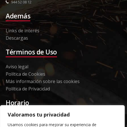
944 52 08 12
Además
Links de interés
Descargas
Términos de Uso
Aviso legal
Política de Cookies
Más información sobre las cookies
Política de Privacidad
Horario
Valoramos tu privacidad
Etorki - Sede
Usamos cookies para mejorar su experiencia de