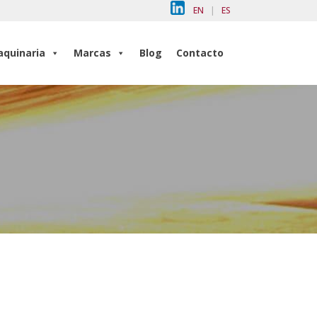
EN
|
ES
quinaria
Marcas
Blog
Contacto
quinaria
Marcas
Blog
Contacto