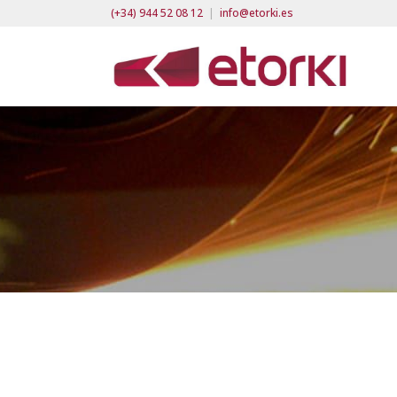
(+34) 944 52 08 12
|
info@etorki.es