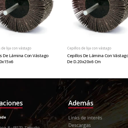
 de lija con vástago
Cepillos de lija con vástago
os De Lámina Con Vástago
Cepillos De Lámina Con Vástag
20x15x6
De D.20x20x6 Cm
laciones
Además
Sede
Links de interés
Descargas
oa, 8 - 48170, Zamudio