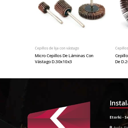
Cepillos de lija con vástago
Cepillos
Micro Cepillos De Láminas Con
Cepill
Vástago D.30x10x3
De D.
Insta
Etorki - 
Avda. Pin