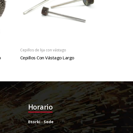
Cepillos de lija con vástago
o
Cepillos Con Vástago Largo
Horario
Etorki - Sede