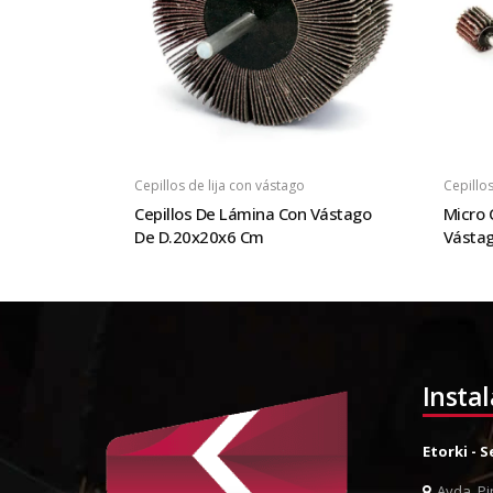
Cepillos de lija con vástago
Cepillos
Cepillos De Lámina Con Vástago
Micro 
De D.20x20x6 Cm
Vásta
Insta
Etorki - 
Avda. Pin