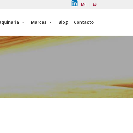
EN
|
ES
quinaria
Marcas
Blog
Contacto
quinaria
Marcas
Blog
Contacto