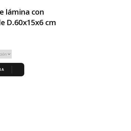
de lámina con
de D.60x15x6 cm
SA