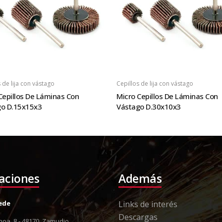
 de lija con vástago
Cepillos de lija con vástago
Cepillos De Láminas Con
Micro Cepillos De Láminas Con
go D.15x15x3
Vástago D.30x10x3
laciones
Además
Sede
Links de interés
Descargas
oa, 8 - 48170, Zamudio