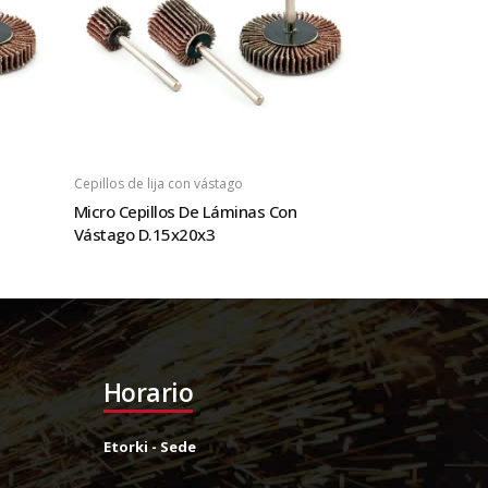
Cepillos de lija con vástago
Micro Cepillos De Láminas Con
Vástago D.15x20x3
Horario
Etorki - Sede