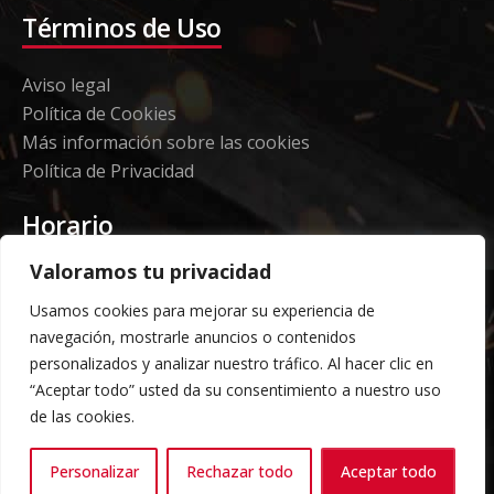
Términos de Uso
Aviso legal
Política de Cookies
Más información sobre las cookies
Política de Privacidad
Horario
Valoramos tu privacidad
Etorki - Sede
Usamos cookies para mejorar su experiencia de
Lunes a jueves 08:00 a 16:00
navegación, mostrarle anuncios o contenidos
Viernes: 08:00 a 14:00
personalizados y analizar nuestro tráfico. Al hacer clic en
“Aceptar todo” usted da su consentimiento a nuestro uso
Almacén Grandes Volúmenes
de las cookies.
Carga y descarga según horario acordado previo
Personalizar
Rechazar todo
Aceptar todo