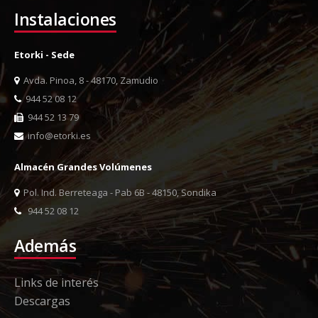
Instalaciones
Etorki - Sede
Avda. Pinoa, 8 - 48170, Zamudio
944 52 08 12
944 52 13 79
info@etorki.es
Almacén Grandes Volúmenes
Pol. Ind. Berreteaga - Pab 6B - 48150, Sondika
944 52 08 12
Además
Links de interés
Descargas