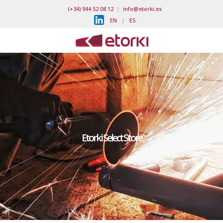
(+34) 944 52 08 12
|
info@etorki.es
EN
|
ES
Etorki Select Store