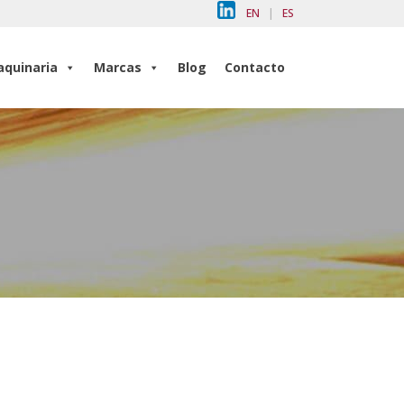
EN
|
ES
quinaria
Marcas
Blog
Contacto
quinaria
Marcas
Blog
Contacto