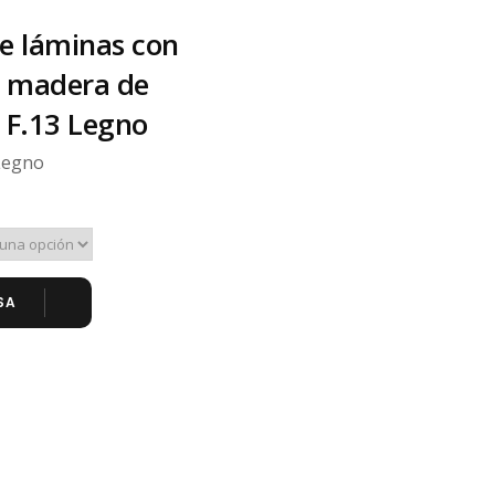
de láminas con
e madera de
 F.13 Legno
Legno
SA