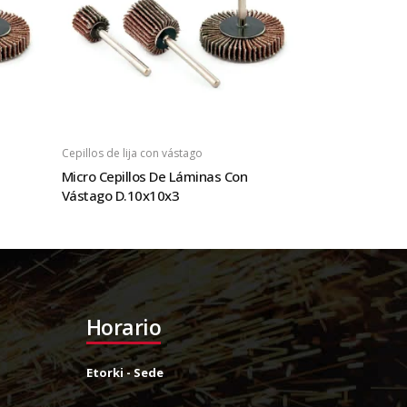
Cepillos de lija con vástago
Micro Cepillos De Láminas Con
Vástago D.10x10x3
Horario
Etorki - Sede