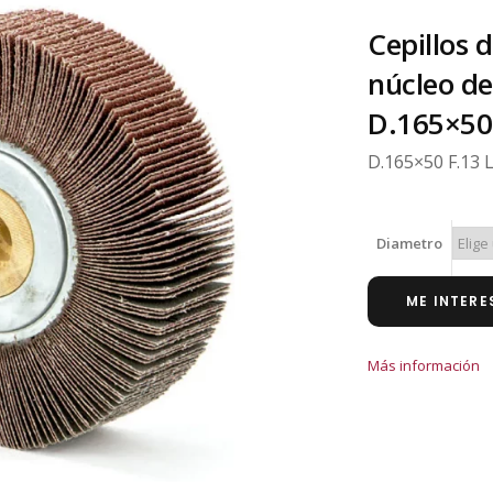
Cepillos 
núcleo d
D.165×50
D.165×50 F.13 
Diametro
ME INTERE
Más información