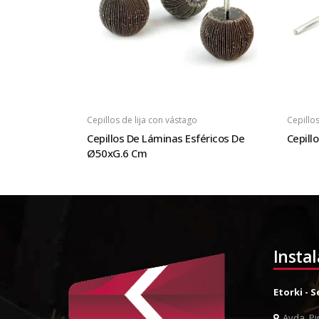
Cepillos de lija con vástago
Cepillos
Cepillos De Láminas Esféricos De
Cepill
Ø50xG.6 Cm
Insta
Etorki - 
Avda. Pin