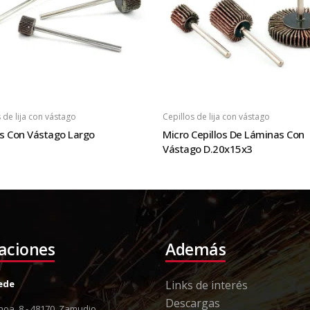
 de lija con vástago
Cepillos de lija con vástago
os Con Vástago Largo
Micro Cepillos De Láminas Con
Vástago D.20x15x3
laciones
Además
Sede
Links de interés
Descargas
oa, 8 - 48170, Zamudio