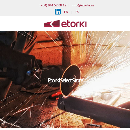
(+34) 944 52 08 12
|
info@etorki.es
EN
|
ES
Etorki Select Store