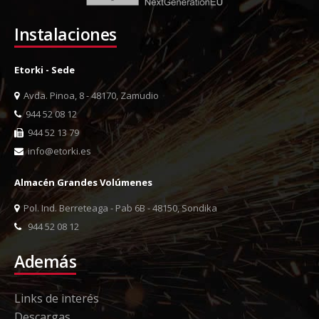
Instalaciones
Etorki - Sede
Avda. Pinoa, 8 - 48170, Zamudio
944 52 08 12
944 52 13 79
info@etorki.es
Almacén Grandes Volúmenes
Pol. Ind. Berreteaga - Pab 6B - 48150, Sondika
944 52 08 12
Además
Links de interés
Descargas