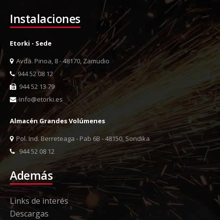
Instalaciones
Etorki - Sede
Avda. Pinoa, 8 - 48170, Zamudio
944 52 08 12
944 52 13 79
info@etorki.es
Almacén Grandes Volúmenes
Pol. Ind. Berreteaga - Pab 6B - 48150, Sondika
944 52 08 12
Además
Links de interés
Descargas