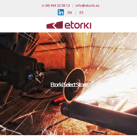
(+34) 944 52 08 12
|
info@etorki.es
EN
|
ES
Etorki Select Store