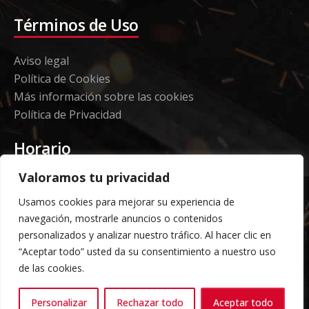
Términos de Uso
Aviso legal
Política de Cookies
Más información sobre las cookies
Política de Privacidad
Horario
Valoramos tu privacidad
Etorki - Sede
Usamos cookies para mejorar su experiencia de
Lunes a jueves 08:00 a 16:00
navegación, mostrarle anuncios o contenidos
Viernes: 08:00 a 14:00
personalizados y analizar nuestro tráfico. Al hacer clic en
“Aceptar todo” usted da su consentimiento a nuestro uso
Almacén Grandes Volúmenes
de las cookies.
Carga y descarga según horario acordado previo
Personalizar
Rechazar todo
Aceptar todo