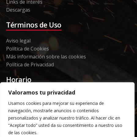
Links de interés
Descargas
Términos de Uso
Aviso legal
Política de Cookies
Más información sobre las cookies
Política de Privacidad
Horario
Valoramos tu privacidad
Etorki - Sede
Usamos cookies para mejorar su experiencia de
Lunes a jueves 08:00 a 16:00
navegación, mostrarle anuncios o contenidos
Viernes: 08:00 a 14:00
personalizados y analizar nuestro tráfico. Al hacer clic en
“Aceptar todo” usted da su consentimiento a nuestro uso
Almacén Grandes Volúmenes
de las cookies.