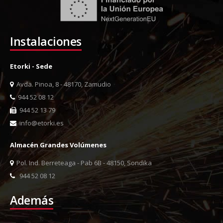
Instalaciones
Etorki - Sede
Avda. Pinoa, 8 - 48170, Zamudio
944 52 08 12
944 52 13 79
info@etorki.es
Almacén Grandes Volúmenes
Pol. Ind. Berreteaga - Pab 6B - 48150, Sondika
944 52 08 12
Además