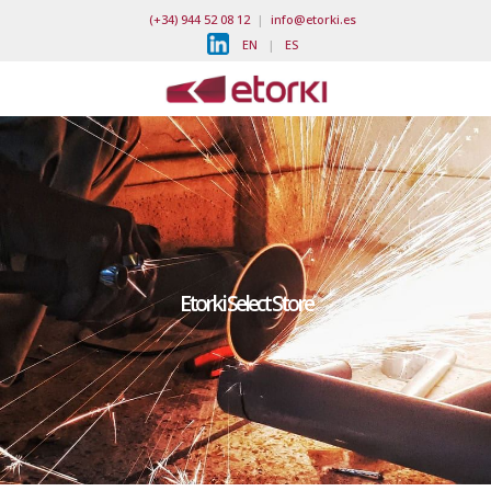
(+34) 944 52 08 12
|
info@etorki.es
EN
|
ES
Etorki Select Store