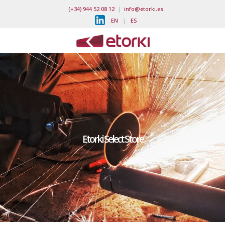
(+34) 944 52 08 12
|
info@etorki.es
EN
|
ES
Etorki Select Store