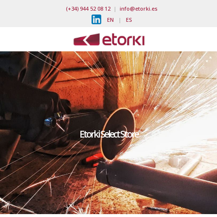
(+34) 944 52 08 12
|
info@etorki.es
EN
|
ES
Etorki Select Store