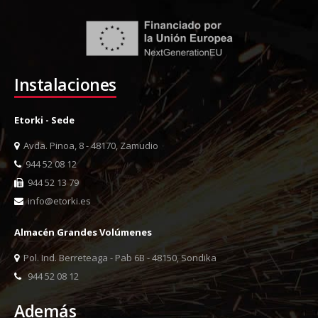
Instalaciones
Etorki - Sede
Avda. Pinoa, 8 - 48170, Zamudio
944 52 08 12
944 52 13 79
info@etorki.es
Almacén Grandes Volúmenes
Pol. Ind. Berreteaga - Pab 6B - 48150, Sondika
944 52 08 12
Además