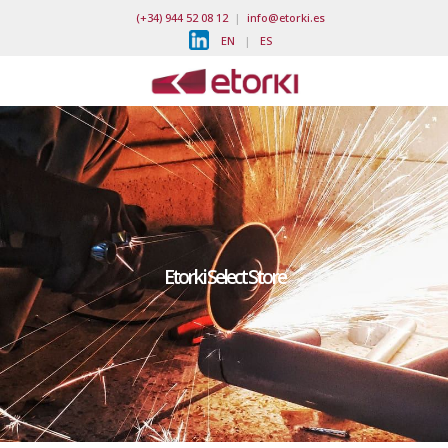
(+34) 944 52 08 12
|
info@etorki.es
EN
|
ES
Etorki Select Store