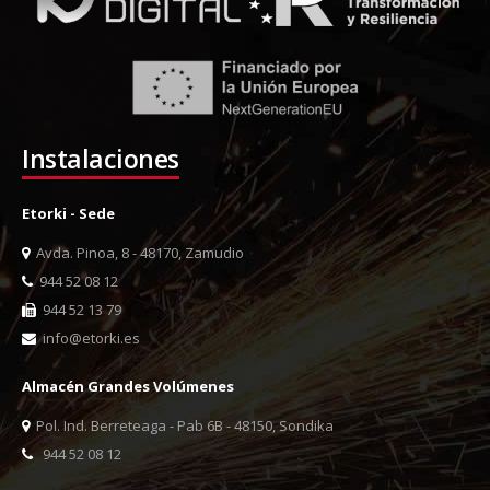
Instalaciones
Etorki - Sede
Avda. Pinoa, 8 - 48170, Zamudio
944 52 08 12
944 52 13 79
info@etorki.es
Almacén Grandes Volúmenes
Pol. Ind. Berreteaga - Pab 6B - 48150, Sondika
944 52 08 12