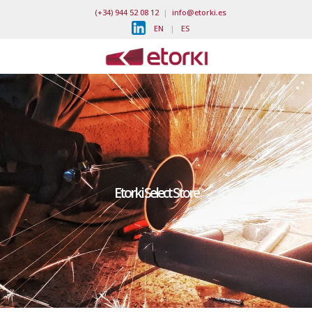
(+34) 944 52 08 12
|
info@etorki.es
EN
|
ES
Etorki Select Store