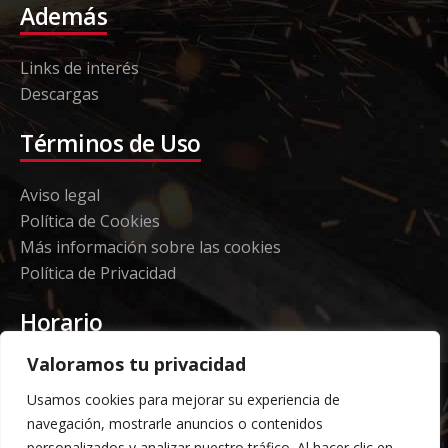
Además
Links de interés
Descargas
Términos de Uso
Aviso legal
Política de Cookies
Más información sobre las cookies
Política de Privacidad
Horario
Valoramos tu privacidad
Etorki - Sede
Usamos cookies para mejorar su experiencia de
Lunes a jueves 08:00 a 16:00
navegación, mostrarle anuncios o contenidos
Viernes: 08:00 a 14:00
personalizados y analizar nuestro tráfico. Al hacer clic en