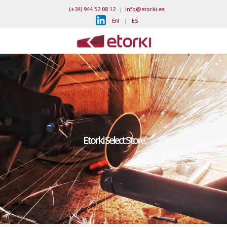
(+34) 944 52 08 12
|
info@etorki.es
EN
|
ES
Etorki Select Store