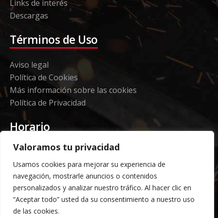
Links de interés
Descargas
Términos de Uso
Aviso legal
Política de Cookies
Más información sobre las cookies
Política de Privacidad
Horario
Valoramos tu privacidad
Etorki - Sede
Usamos cookies para mejorar su experiencia de
Lunes a jueves 08:00 a 16:00
navegación, mostrarle anuncios o contenidos
Viernes: 08:00 a 14:00
personalizados y analizar nuestro tráfico. Al hacer clic en
“Aceptar todo” usted da su consentimiento a nuestro uso
Almacén Grandes Volúmenes
de las cookies.