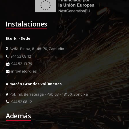
Instalaciones
Etorki - Sede
Avda. Pinoa, 8 - 48170, Zamudio
944 52 08 12
944 52 13 79
info@etorki.es
Almacén Grandes Volúmenes
Pol. Ind. Berreteaga - Pab 6B - 48150, Sondika
944 52 08 12
Además