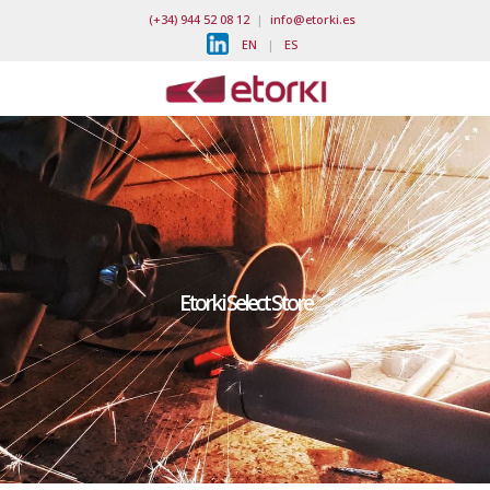
(+34) 944 52 08 12
|
info@etorki.es
EN
|
ES
Etorki Select Store