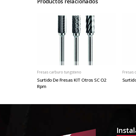
Productos relacionados
Fresas carburo tungsteno
Fresas 
Surtido De Fresas KIT Otros SC O2
Surtid
Rpm
Insta