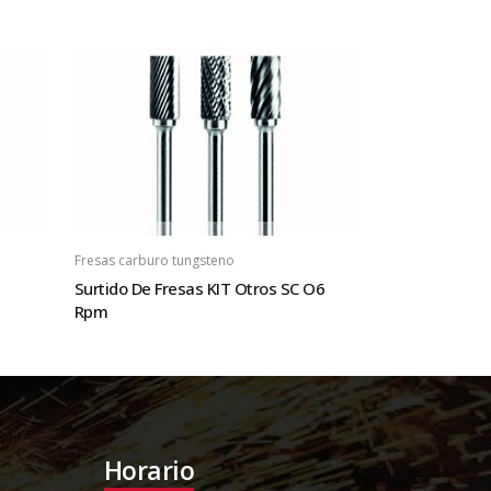
Fresas carburo tungsteno
Surtido De Fresas KIT Otros SC O6
Rpm
Horario