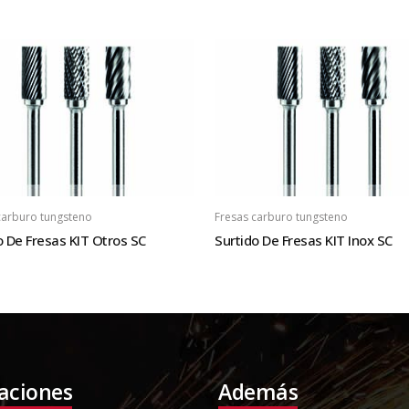
carburo tungsteno
Fresas carburo tungsteno
o De Fresas KIT Otros SC
Surtido De Fresas KIT Inox SC
laciones
Además