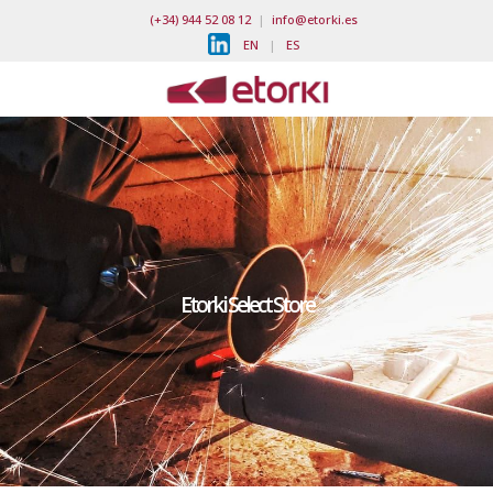
(+34) 944 52 08 12
|
info@etorki.es
EN
|
ES
Etorki Select Store