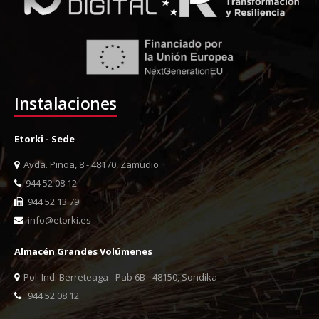
Instalaciones
Etorki - Sede
Avda. Pinoa, 8 - 48170, Zamudio
944 52 08 12
944 52 13 79
info@etorki.es
Almacén Grandes Volúmenes
Pol. Ind. Berreteaga - Pab 6B - 48150, Sondika
944 52 08 12