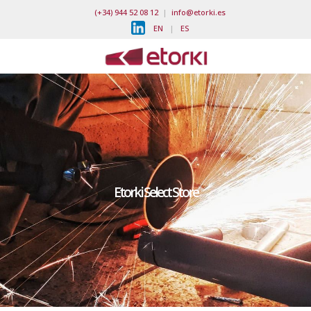
(+34) 944 52 08 12
|
info@etorki.es
EN
|
ES
Etorki Select Store