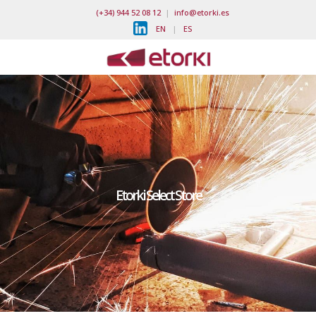
(+34) 944 52 08 12
|
info@etorki.es
EN
|
ES
Etorki Select Store