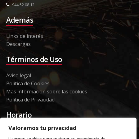
944 52 08 12
Además
Links de interés
Descargas
Términos de Uso
Aviso legal
Política de Cookies
Más información sobre las cookies
Política de Privacidad
Horario
Valoramos tu privacidad
Etorki - Sede
Usamos cookies para mejorar su experiencia de