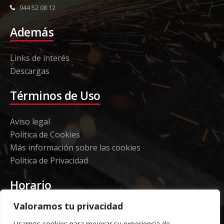
944 52 08 12
Además
Links de interés
Descargas
Términos de Uso
Aviso legal
Política de Cookies
Más información sobre las cookies
Política de Privacidad
Horario
Valoramos tu privacidad
Etorki - Sede
Usamos cookies para mejorar su experiencia de