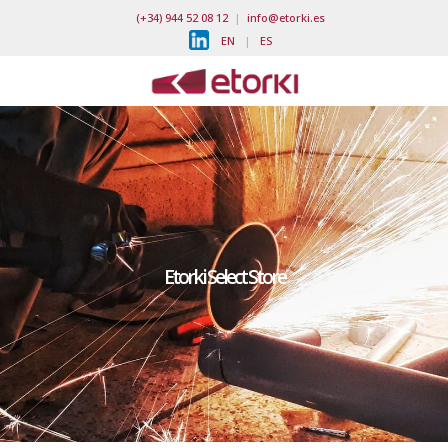
(+34) 944 52 08 12
|
info@etorki.es
EN
|
ES
Etorki Select Store