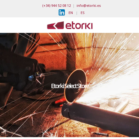
(+34) 944 52 08 12
|
info@etorki.es
EN
|
ES
Etorki Select Store