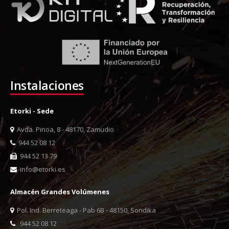
Instalaciones
Etorki - Sede
Avda. Pinoa, 8 - 48170, Zamudio
944 52 08 12
944 52 13 79
info@etorki.es
Almacén Grandes Volúmenes
Pol. Ind. Berreteaga - Pab 6B - 48150, Sondika
944 52 08 12