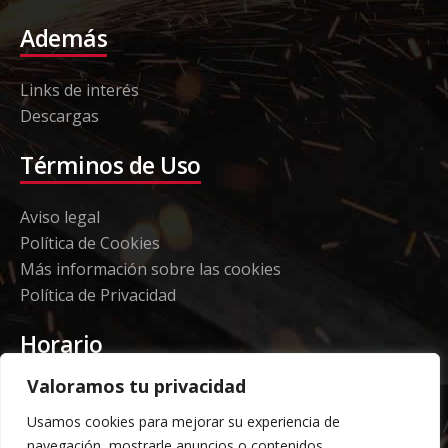
Además
Links de interés
Descargas
Términos de Uso
Aviso legal
Política de Cookies
Más información sobre las cookies
Política de Privacidad
Horario
Valoramos tu privacidad
Etorki - Sede
Usamos cookies para mejorar su experiencia de
Lunes a jueves 08:00 a 16:00
navegación, mostrarle anuncios o contenidos