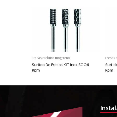
Fresas carburo tungsteno
Fresas 
Surtido De Fresas KIT Inox SC O6
Surtid
Rpm
Rpm
Insta