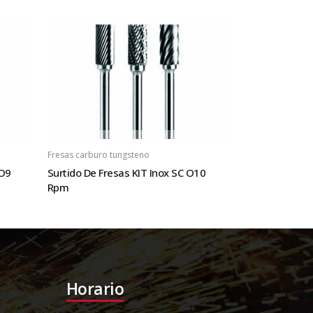
Fresas carburo tungsteno
 O9
Surtido De Fresas KIT Inox SC O10
Rpm
Horario