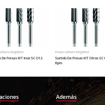
carburo tungsteno
Fresas carburo tungsteno
o De Fresas KIT Inox SC O12
Surtido De Fresas KIT Otros SC
Rpm
laciones
Además