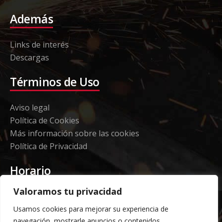
Además
Links de interés
Descargas
Términos de Uso
Aviso legal
Política de Cookies
Más información sobre las cookies
Política de Privacidad
Horario
Valoramos tu privacidad
Etorki - Sede
Usamos cookies para mejorar su experiencia de
Lunes a jueves 08:00 a 16:00
navegación, mostrarle anuncios o contenidos