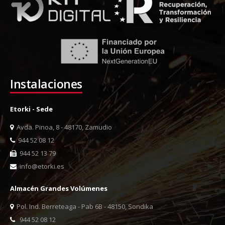
Instalaciones
Etorki - Sede
Avda. Pinoa, 8 - 48170, Zamudio
944 52 08 12
944 52 13 79
info@etorki.es
Almacén Grandes Volúmenes
Pol. Ind. Berreteaga - Pab 6B - 48150, Sondika
944 52 08 12