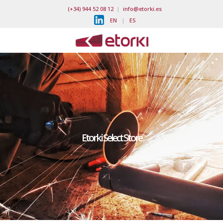
(+34) 944 52 08 12
|
info@etorki.es
EN
|
ES
Etorki Select Store