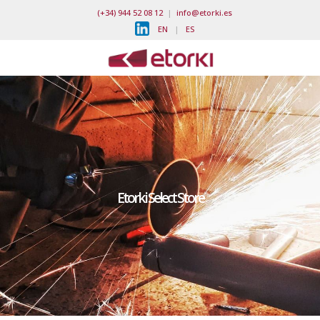
(+34) 944 52 08 12
|
info@etorki.es
EN
|
ES
Etorki Select Store