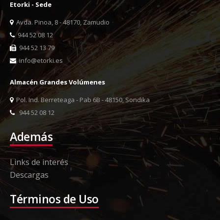
Etorki - Sede
Avda. Pinoa, 8 - 48170, Zamudio
944 52 08 12
944 52 13 79
info@etorki.es
Almacén Grandes Volúmenes
Pol. Ind. Berreteaga - Pab 6B - 48150, Sondika
944 52 08 12
Además
Links de interés
Descargas
Términos de Uso