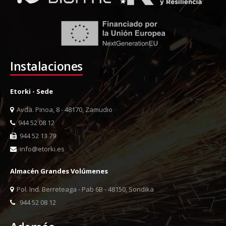
Instalaciones
Etorki - Sede
Avda. Pinoa, 8 - 48170, Zamudio
944 52 08 12
944 52 13 79
info@etorki.es
Almacén Grandes Volúmenes
Pol. Ind. Berreteaga - Pab 6B - 48150, Sondika
944 52 08 12