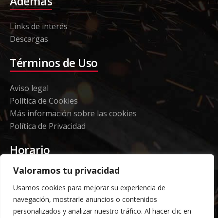
Además
Links de interés
Descargas
Términos de Uso
Aviso legal
Política de Cookies
Más información sobre las cookies
Política de Privacidad
Horario
Valoramos tu privacidad
Etorki - Sede
Usamos cookies para mejorar su experiencia de
Lunes a jueves 08:00 a 16:00
navegación, mostrarle anuncios o contenidos
Viernes: 08:00 a 14:00
personalizados y analizar nuestro tráfico. Al hacer clic en