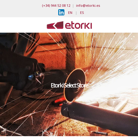
(+34) 944 52 08 12
|
info@etorki.es
EN
|
ES
Etorki Select Store