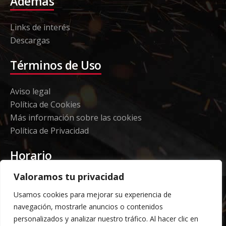
Además
Links de interés
Descargas
Términos de Uso
Aviso legal
Política de Cookies
Más información sobre las cookies
Política de Privacidad
Horario
Valoramos tu privacidad
Etorki - Sede
Usamos cookies para mejorar su experiencia de
Lunes a jueves 08:00 a 16:00
navegación, mostrarle anuncios o contenidos
Viernes: 08:00 a 14:00
personalizados y analizar nuestro tráfico. Al hacer clic en