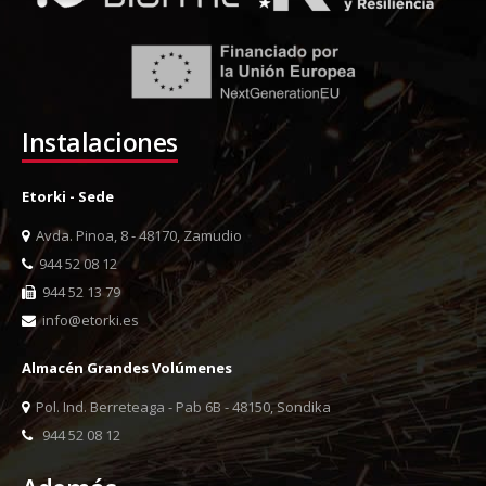
Instalaciones
Etorki - Sede
Avda. Pinoa, 8 - 48170, Zamudio
944 52 08 12
944 52 13 79
info@etorki.es
Almacén Grandes Volúmenes
Pol. Ind. Berreteaga - Pab 6B - 48150, Sondika
944 52 08 12