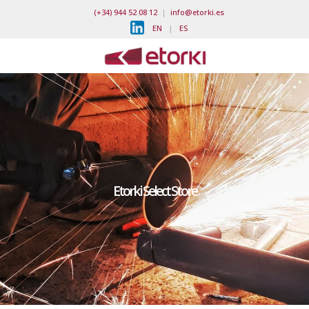
(+34) 944 52 08 12
|
info@etorki.es
EN
|
ES
Etorki Select Store