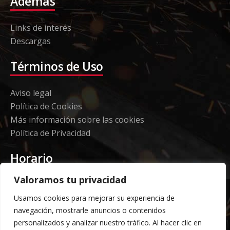
Además
Links de interés
Descargas
Términos de Uso
Aviso legal
Política de Cookies
Más información sobre las cookies
Política de Privacidad
Horario
Valoramos tu privacidad
Etorki - Sede
Usamos cookies para mejorar su experiencia de
Lunes a jueves 08:00 a 16:00
navegación, mostrarle anuncios o contenidos
Viernes: 08:00 a 14:00
personalizados y analizar nuestro tráfico. Al hacer clic en