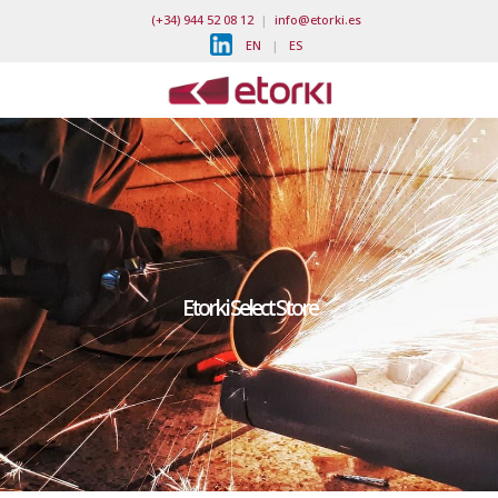
(+34) 944 52 08 12
|
info@etorki.es
EN
|
ES
Etorki Select Store