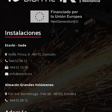
Instalaciones
Etorki - Sede
Avda. Pinoa, 8 - 48170, Zamudio
944 52 08 12
944 52 13 79
info@etorki.es
Almacén Grandes Volúmenes
Pol. Ind. Berreteaga - Pab 6B - 48150, Sondika
944 52 08 12