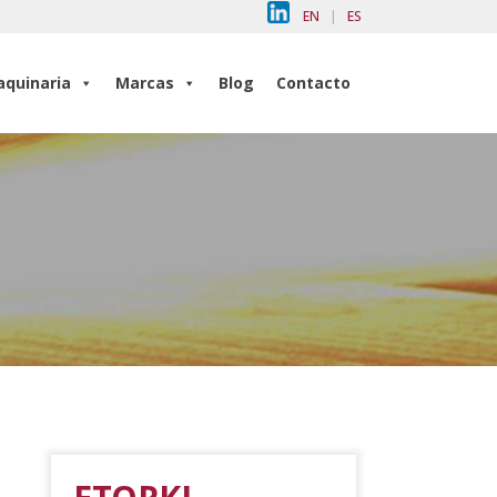
EN
|
ES
quinaria
Marcas
Blog
Contacto
quinaria
Marcas
Blog
Contacto