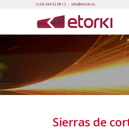
(+34) 944 52 08 12
|
info@etorki.es
Sierras de cor