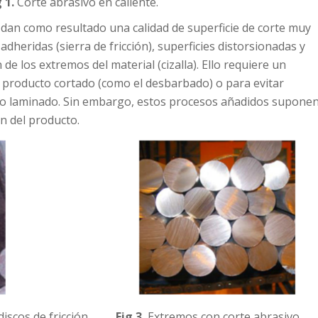
 1.
Corte abrasivo en caliente.
dan como resultado una calidad de superficie de corte muy
dheridas (sierra de fricción), superficies distorsionadas y
de los extremos del material (cizalla). Ello requiere un
 producto cortado (como el desbarbado) o para evitar
to laminado. Sin embargo, estos procesos añadidos supone
n del producto.
scos de fricción.
Fig 3.
Extremos con corte abrasivo.