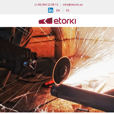
(+34) 944 52 08 12
|
info@etorki.es
EN
|
ES