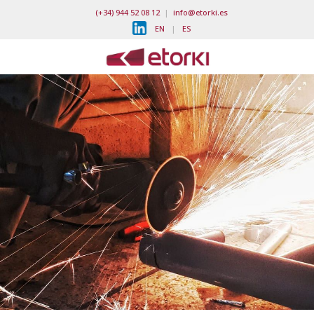
(+34) 944 52 08 12
|
info@etorki.es
EN
|
ES