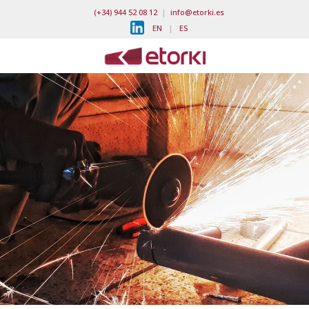
(+34) 944 52 08 12
|
info@etorki.es
EN
|
ES