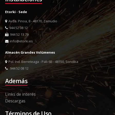
Etorki - Sede
Avda. Pinoa, 8 - 48170, Zamudio
944 52 08 12
944 52 13 79
info@etorki.es
Almacén Grandes Volúmenes
Pol. Ind. Berreteaga - Pab 6B - 48150, Sondika
944 52 08 12
Además
Links de interés
Descargas
Términos de Uso