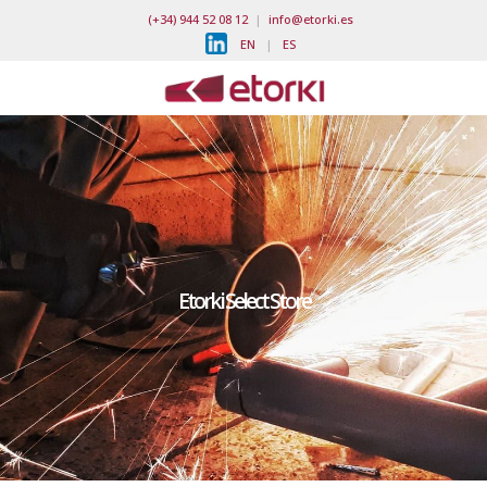
(+34) 944 52 08 12
|
info@etorki.es
EN
|
ES
Etorki Select Store