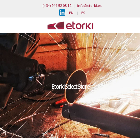
(+34) 944 52 08 12
|
info@etorki.es
EN
|
ES
Etorki Select Store