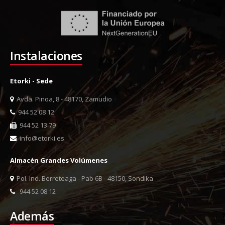
Instalaciones
Etorki - Sede
Avda. Pinoa, 8 - 48170, Zamudio
944 52 08 12
944 52 13 79
info@etorki.es
Almacén Grandes Volúmenes
Pol. Ind. Berreteaga - Pab 6B - 48150, Sondika
944 52 08 12
Además