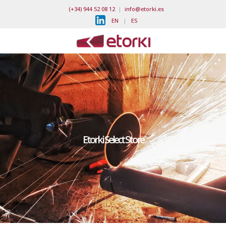
(+34) 944 52 08 12
|
info@etorki.es
EN
|
ES
Etorki Select Store