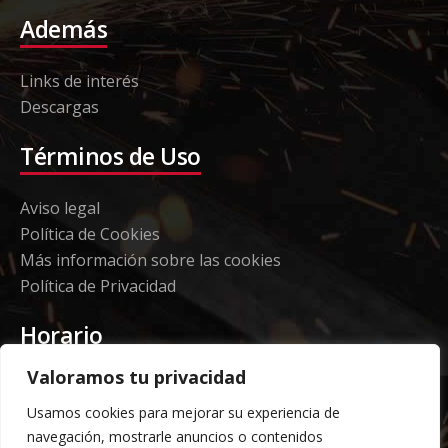
Además
Links de interés
Descargas
Términos de Uso
Aviso legal
Política de Cookies
Más información sobre las cookies
Política de Privacidad
Horario
Valoramos tu privacidad
Etorki - Sede
Usamos cookies para mejorar su experiencia de
Lunes a jueves 08:00 a 16:00
navegación, mostrarle anuncios o contenidos