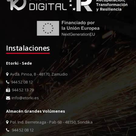
Instalaciones
Etorki - Sede
Avda. Pinoa, 8 - 48170, Zamudio
944 52 08 12
944 52 13 79
info@etorki.es
Almacén Grandes Volúmenes
Pol. Ind. Berreteaga - Pab 6B - 48150, Sondika
944 52 08 12