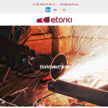
(+34) 944 52 08 12
|
info@etorki.es
EN
|
ES
Etorki Select Store