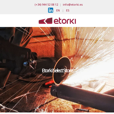
(+34) 944 52 08 12
|
info@etorki.es
EN
|
ES
Etorki Select Store