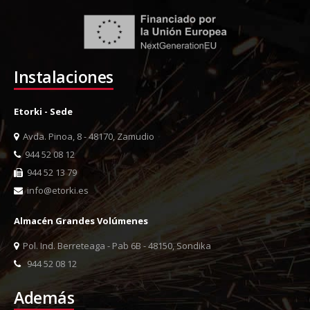
Instalaciones
Etorki - Sede
Avda. Pinoa, 8 - 48170, Zamudio
944 52 08 12
944 52 13 79
info@etorki.es
Almacén Grandes Volúmenes
Pol. Ind. Berreteaga - Pab 6B - 48150, Sondika
944 52 08 12
Además