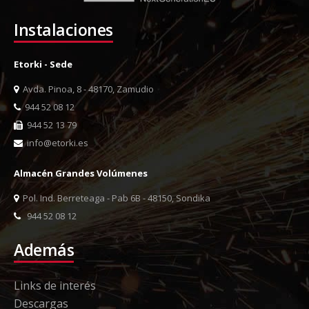
Instalaciones
Etorki - Sede
Avda. Pinoa, 8 - 48170, Zamudio
944 52 08 12
944 52 13 79
info@etorki.es
Almacén Grandes Volúmenes
Pol. Ind. Berreteaga - Pab 6B - 48150, Sondika
944 52 08 12
Además
Links de interés
Descargas