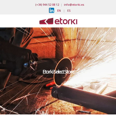
(+34) 944 52 08 12
|
info@etorki.es
EN
|
ES
Etorki Select Store