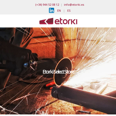
(+34) 944 52 08 12
|
info@etorki.es
EN
|
ES
Etorki Select Store