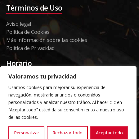
Términos de Uso
Aviso legal
Política de Cookies
Más información sobre las cookies
Política de Privacidad
Horario
Valoramos tu privacidad
Etorki - Sede
Usamos cookies para mejorar su experiencia de
Lunes a jueves 08:00 a 16:00
navegación, mostrarle anuncios o contenidos
Viernes: 08:00 a 14:00
personalizados y analizar nuestro tráfico. Al hacer clic en
“Aceptar todo” usted da su consentimiento a nuestro uso
Almacén Grandes Volúmenes
de las cookies.
Carga y descarga según horario acordado previo
Personalizar
Rechazar todo
Aceptar todo