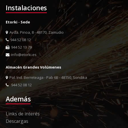
Instalaciones
Etorki - Sede
Avda. Pinoa, 8 - 48170, Zamudio
944 52 08 12
944 52 13 79
info@etorki.es
Almacén Grandes Volúmenes
Pol. Ind. Berreteaga - Pab 6B - 48150, Sondika
944 52 08 12
Además
Links de interés
Descargas